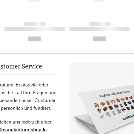
------------
------------
----------- ----------- ----------
----------- ----------- ----------
-
-
--,-- €
--,-- €
stomer Service
atung, Ersatzteile oder
sche - all Ihre Fragen und
 behandelt unser Customer
 persönlich und fundiert.
ichen uns jederzeit unter
@manufactum-shop.lu