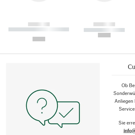
------------
------------
----------- ----------- ----------
----------- -----------
-
--,-- €
--,-- €
Cu
Ob Ber
Sonderwün
Anliegen
Service
Sie erre
info