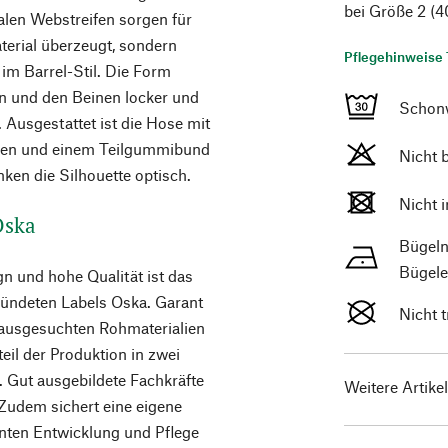
bei Größe 2 (4
malen Webstreifen sorgen für
terial überzeugt, sondern
Pflegehinweise 
im Barrel-Stil. Die Form
eln und den Beinen locker und
Schon
Ausgestattet ist die Hose mit
chen und einem Teilgummibund
Nicht 
ken die Silhouette optisch.
Nicht 
 Oska
Bügeln
Bügele
n und hohe Qualität ist das
ündeten Labels Oska. Garant
Nicht 
 ausgesuchten Rohmaterialien
teil der Produktion in zwei
. Gut ausgebildete Fachkräfte
Weitere Artike
Zudem sichert eine eigene
enten Entwicklung und Pflege