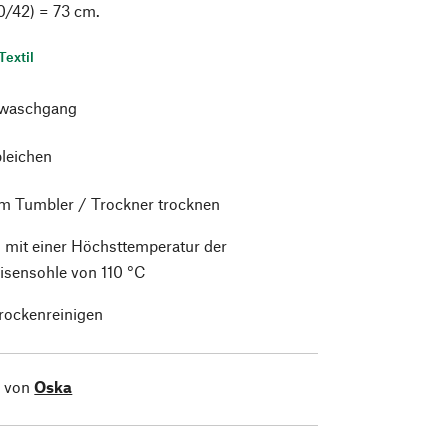
0/42) = 73 cm.
Textil
waschgang
bleichen
im Tumbler / Trockner trocknen
 mit einer Höchsttemperatur der
isensohle von 110 °C
trockenreinigen
l von
Oska