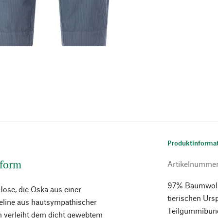
Produktinforma
lform
Artikelnumme
97% Baumwolle,
Hose, die Oska aus einer
tierischen Urs
peline aus hautsympathischer
Teilgummibund.
an verleiht dem dicht gewebtem