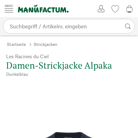
Zum Inhalt springen
Kundenkonto
Merkliste
0,0
Startseite
Strickjacken
Les Racines du Ciel
Damen-Strickjacke Alpaka
Dunkelblau