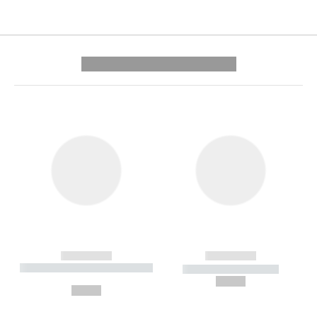
---------- --------------
------------
------------
----------- ----------- --------
----------- -----------
---
--,-- €
--,-- €