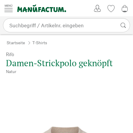
Zum Inhalt springen
Kundenkonto
Merkliste
0,0
Startseite
T-Shirts
Rifò
Damen-Strickpolo geknöpft
Natur