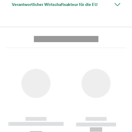
Verantwortlicher Wirtschaftsakteur für die EU
---------- --------------
------------
------------
----------- ----------- --------
----------- -----------
---
--,-- €