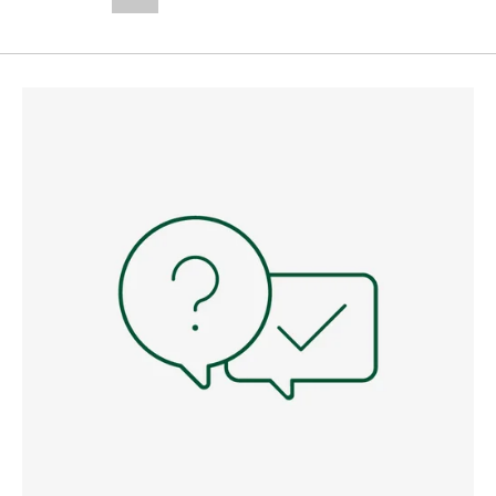
--,-- €