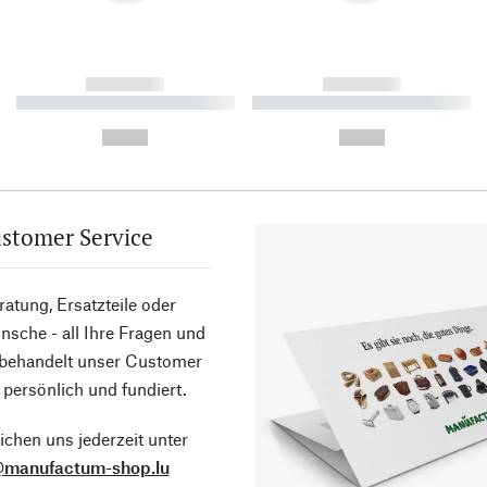
------------
------------
----------- ----------- ----------
----------- ----------- ----------
-
-
--,-- €
--,-- €
stomer Service
atung, Ersatzteile oder
sche - all Ihre Fragen und
 behandelt unser Customer
 persönlich und fundiert.
ichen uns jederzeit unter
@manufactum-shop.lu