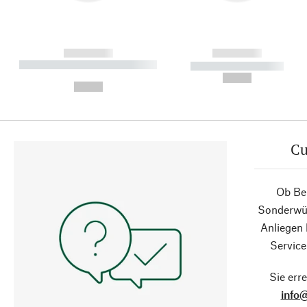
------------
------------
----------- ----------- ----------
----------- -----------
-
--,-- €
--,-- €
Cu
Ob Ber
Sonderwün
Anliegen
Service
Sie erre
info