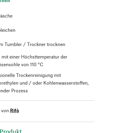
Textil
äsche
bleichen
im Tumbler / Trockner trocknen
 mit einer Höchsttemperatur der
isensohle von 110 °C
sionelle Trockenreinigung mit
orethylen und / oder Kohlenwasserstoffen,
nder Prozess
l von
Rifò
 Produkt