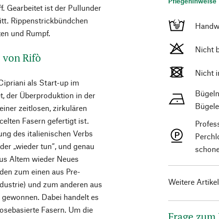
Pflegehinweise 
f. Gearbeitet ist der Pullunder
tt. Rippenstrickbündchen
Handw
ten und Rumpf.
Nicht 
 von Rifò
Nicht 
ipriani als Start-up im
Bügeln
t, der Überproduktion in der
Bügele
iner zeitlosen, zirkulären
lten Fasern gefertigt ist.
Profes
ung des italienischen Verbs
Perchl
oder „wieder tun“, und genau
schone
 aus Altem wieder Neues
rden zum einen aus Pre-
Weitere Artike
ndustrie) und zum anderen aus
) gewonnen. Dabei handelt es
osebasierte Fasern. Um die
Frage zum