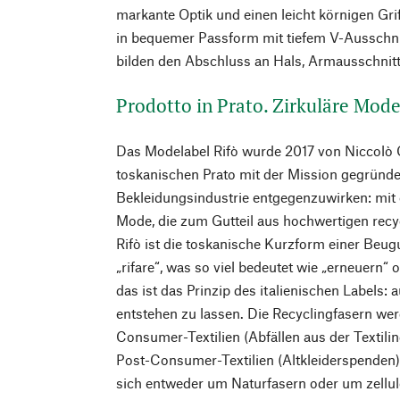
markante Optik und einen leicht körnigen Grif
in bequemer Passform mit tiefem V-Ausschni
bilden den Abschluss an Hals, Armausschnit
Prodotto in Prato. Zirkuläre Mode
Das Modelabel Rifò wurde 2017 von Niccolò C
toskanischen Prato mit der Mission gegründe
Bekleidungsindustrie entgegenzuwirken: mit e
Mode, die zum Gutteil aus hochwertigen recyce
Rifò ist die toskanische Kurzform einer Beug
„rifare“, was so viel bedeutet wie „erneuern“ 
das ist das Prinzip des italienischen Labels:
entstehen zu lassen. Die Recyclingfasern we
Consumer-Textilien (Abfällen aus der Textili
Post-Consumer-Textilien (Altkleiderspenden
sich entweder um Naturfasern oder um zellul