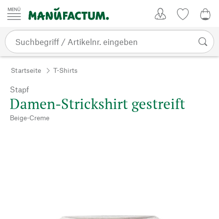
Zum Inhalt springen
Kundenkonto
Merkliste
0,0
Startseite
T-Shirts
Stapf
Damen-Strickshirt gestreift
Beige-Creme