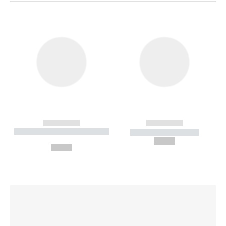
------------
------------
----------- ----------- --------
----------- -----------
---
--,-- €
--,-- €