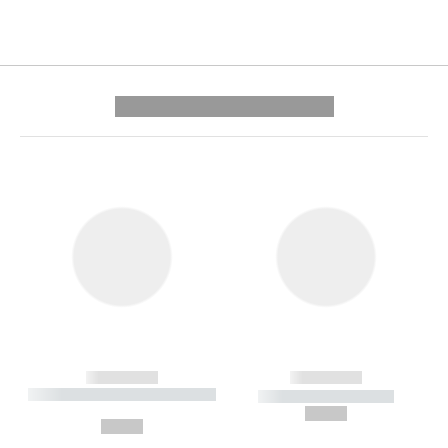
---------- --------------
------------
------------
----------- ----------- --------
----------- -----------
---
--,-- €
--,-- €