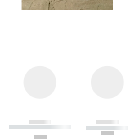
------------
------------
----------- ----------- ----------
----------- -----------
-
--,-- €
--,-- €