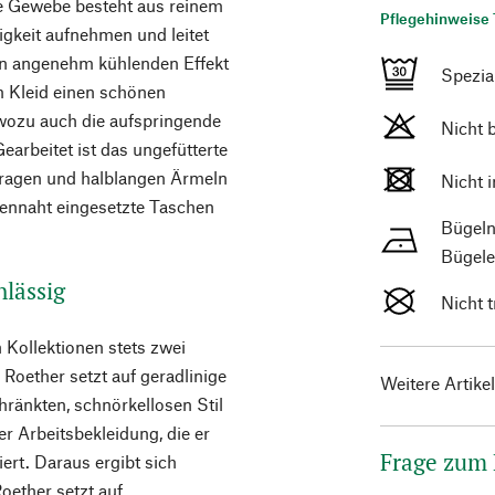
hte Gewebe besteht aus reinem
Pflegehinweise 
igkeit aufnehmen und leitet
nen angenehm kühlenden Effekt
Spezi
m Kleid einen schönen
 wozu auch die aufspringende
Nicht 
Gearbeitet ist das ungefütterte
kragen und halblangen Ärmeln
Nicht 
tennaht eingesetzte Taschen
Bügeln
Bügele
hlässig
Nicht 
Kollektionen stets zwei
 Roether setzt auf geradlinige
Weitere Artike
hränkten, schnörkellosen Stil
ler Arbeitsbekleidung, die er
Frage zum
iert. Daraus ergibt sich
Roether setzt auf