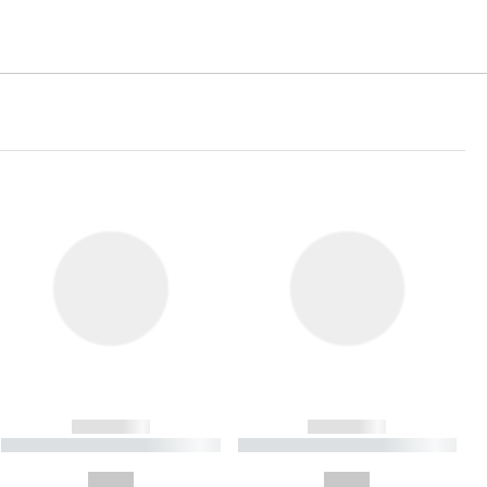
------------
------------
----------- ----------- ----------
----------- ----------- ----------
- -----------
-
--,-- €
--,-- €