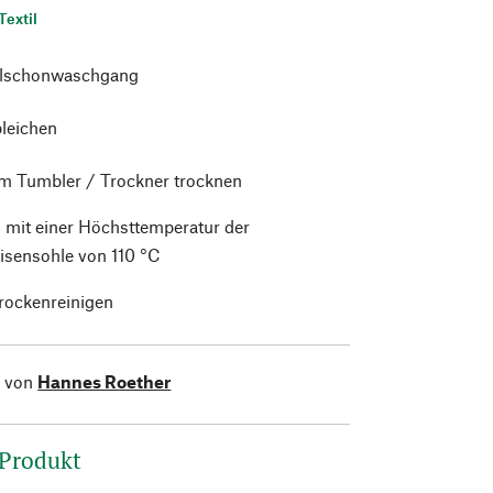
Textil
alschonwaschgang
bleichen
im Tumbler / Trockner trocknen
 mit einer Höchsttemperatur der
isensohle von 110 °C
trockenreinigen
l von
Hannes Roether
 Produkt