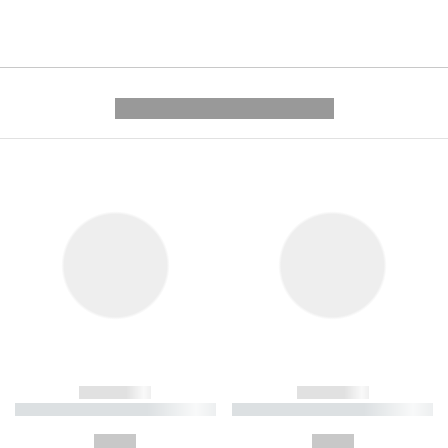
---------- --------------
------------
------------
----------- ----------- ----------
----------- ----------- ----------
-
-
--,-- €
--,-- €