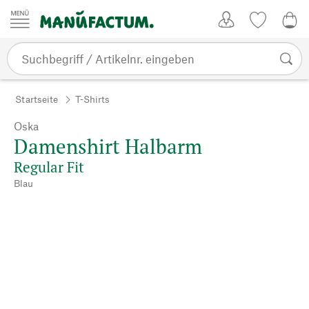
Zum Inhalt springen
Kundenkonto
Merkliste
0,0
Startseite
T-Shirts
Oska
Damenshirt Halbarm
Regular Fit
Blau