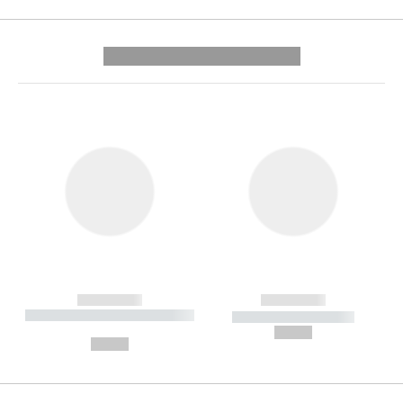
---------- --------------
------------
------------
----------- ----------- --------
----------- -----------
---
--,-- €
--,-- €