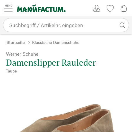
Zum Inhalt springen
Kundenkonto
Merkliste
0,0
Startseite
Klassische Damenschuhe
Werner Schuhe
Damenslipper Rauleder
Taupe