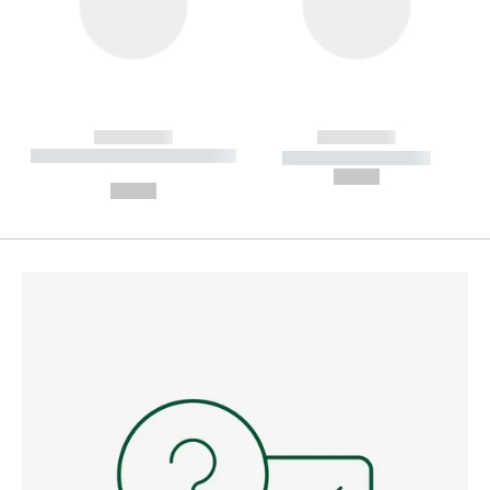
------------
------------
----------- ----------- --------
----------- -----------
---
--,-- €
--,-- €