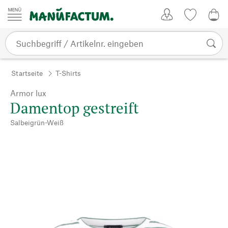
Zum Inhalt springen
Kundenkonto
Merkliste
0,0
Startseite
T-Shirts
Armor lux
Damentop gestreift
Salbeigrün-Weiß