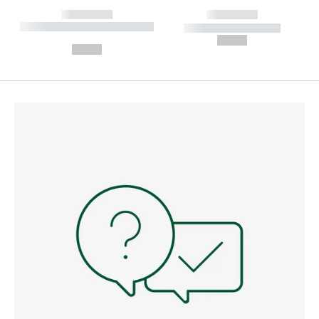
------------
------------
----------- ----------- --------
----------- -----------
---
--,-- €
--,-- €