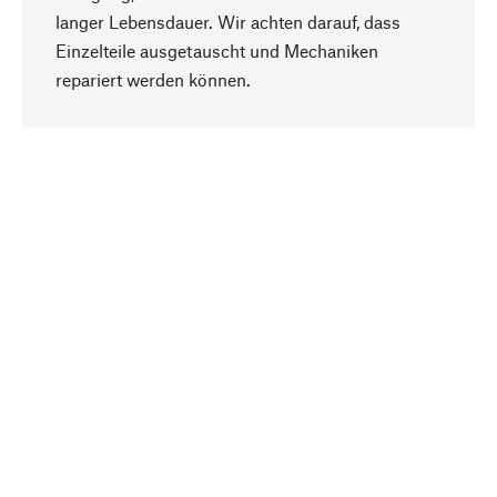
langer Lebensdauer. Wir achten darauf, dass
Einzelteile ausgetauscht und Mechaniken
Nach oben
repariert werden können.
Bewusst
Nachhaltigkeit steht im Fokus unserer
Produktauswahl. Wir setzen auf natürliche
Inhaltsstoffe und Materialien, die gepflegt werden
können, sowie auf eine ressourcenschonende
und sozialverträgliche Produktion.
Ausgewählt