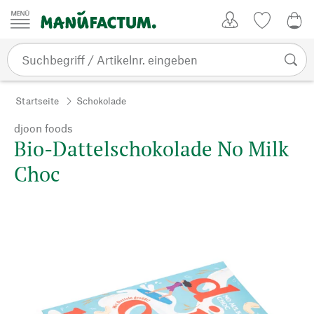
Zum Inhalt springen
Kundenkonto
Merkliste
0,0
Startseite
Schokolade
djoon foods
Bio-Dattelschokolade No Milk
Choc