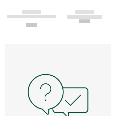
------------
------------
----------- ----------- --------
----------- -----------
---
--,-- €
--,-- €