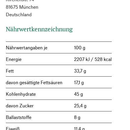
81675 München
Deutschland
Nährwertkennzeichnung
Nährwertangaben je
100 g
Energie
2207 kJ / 528 kcal
Fett
33,7 g
davon gesättigte Fettsäuren
17,1 g
Kohlenhydrate
45 g
davon Zucker
25,4 g
Ballaststoffe
8 g
Eiweiß
11,4 g