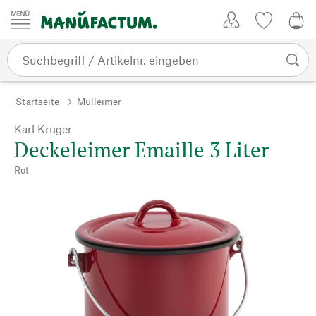
Zum Inhalt springen
Kundenkonto
Merkliste
0,0
Startseite
Mülleimer
Karl Krüger
Deckeleimer Emaille 3 Liter
Rot