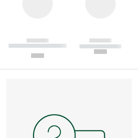
------------
------------
----------- ----------- --------
----------- -----------
---
--,-- €
--,-- €