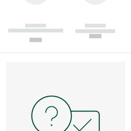
------------
------------
----------- ----------- --------
----------- -----------
---
--,-- €
--,-- €