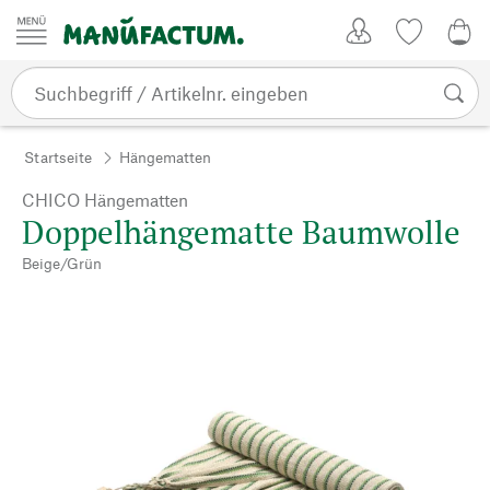
Zum Inhalt springen
Kundenkonto
Merkliste
0,0
Startseite
Hängematten
CHICO Hängematten
Doppelhängematte Baumwolle
Beige/Grün