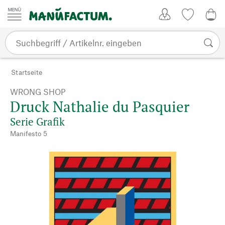
Zum Inhalt springen
Kundenkonto
Merkliste
0,0
Startseite
WRONG SHOP
Druck Nathalie du Pasquier
Serie Grafik
Manifesto 5