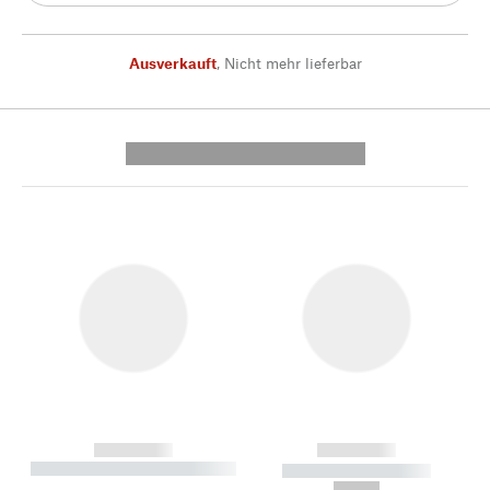
Ausverkauft
,
Nicht mehr lieferbar
---------- --------------
------------
------------
----------- ----------- --------
----------- -----------
---
--,-- €