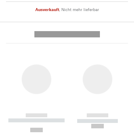
Ausverkauft
,
Nicht mehr lieferbar
---------- --------------
------------
------------
----------- ----------- --------
----------- -----------
---
--,-- €
--,-- €