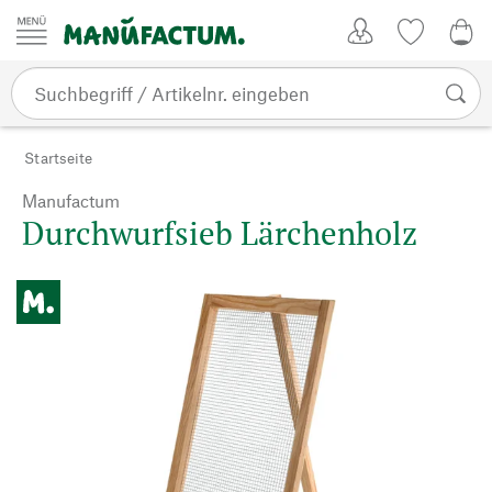
Zum Inhalt springen
Kundenkonto
Merkliste
0,0
Startseite
Manufactum
Durchwurfsieb Lärchenholz