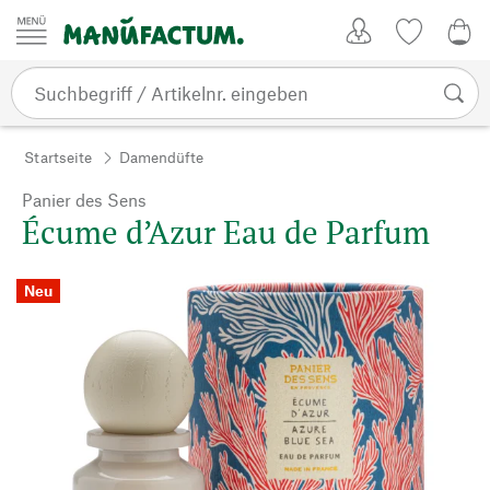
Zum Inhalt springen
Kundenkonto
Merkliste
0,0
Startseite
Damendüfte
Panier des Sens
Écume d’Azur Eau de Parfum
Neu