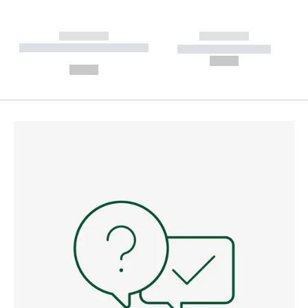
------------
------------
----------- ----------- --------
----------- -----------
---
--,-- €
--,-- €