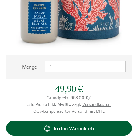
Menge
49,90 €
Grundpreis: 998,00 €/l
alle Preise inkl. MwSt., zzgl.
Versandkosten
CO₂-kompensierter Versand mit DHL
In den Warenkorb