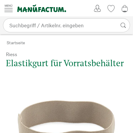
Zum Inhalt springen
Kundenkonto
Merkliste
0,0
Startseite
Riess
Elastikgurt für Vorratsbehälter