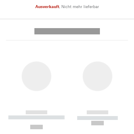
Ausverkauft
,
Nicht mehr lieferbar
---------- --------------
------------
------------
----------- ----------- --------
----------- -----------
---
--,-- €
--,-- €