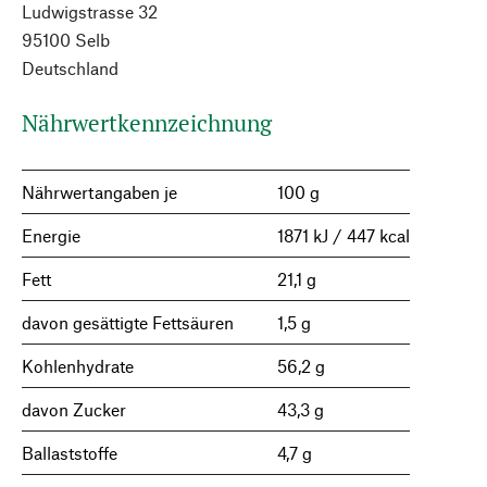
Ludwigstrasse 32
95100 Selb
Deutschland
Nährwertkennzeichnung
Nährwertangaben je
100 g
Energie
1871 kJ / 447 kcal
Fett
21,1 g
davon gesättigte Fettsäuren
1,5 g
Kohlenhydrate
56,2 g
davon Zucker
43,3 g
Ballaststoffe
4,7 g