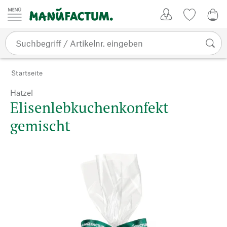
Zum Inhalt springen
Kundenkonto
Merkliste
0,0
Startseite
Hatzel
Elisenlebkuchenkonfekt
gemischt