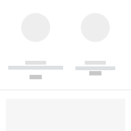
------------
------------
----------- ----------- --------
----------- -----------
---
--,-- €
--,-- €