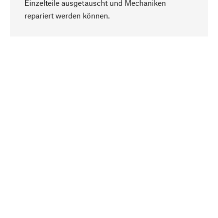
Einzelteile ausgetauscht und Mechaniken
Nach oben
repariert werden können.
Bewusst
Nachhaltigkeit steht im Fokus unserer
Produktauswahl. Wir setzen auf natürliche
Inhaltsstoffe und Materialien, die gepflegt werden
können, sowie auf eine ressourcenschonende
und sozialverträgliche Produktion.
Ausgewählt
Als Ihr kompetenter Partner arbeiten wir