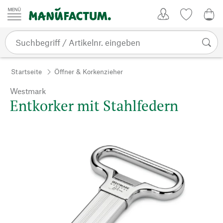
Zum Inhalt springen
Kundenkonto
Merkliste
0,0
Startseite
Öffner & Korkenzieher
Westmark
Entkorker mit Stahlfedern