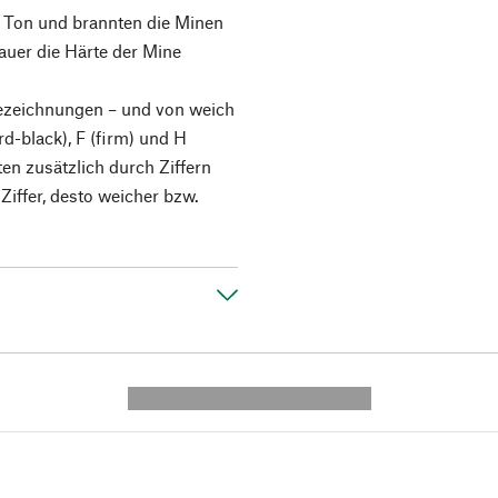
t Ton und brannten die Minen
uer die Härte der Mine
ezeichnungen – und von weich
rd-black), F (firm) und H
en zusätzlich durch Ziffern
 Ziffer, desto weicher bzw.
---------- --------------