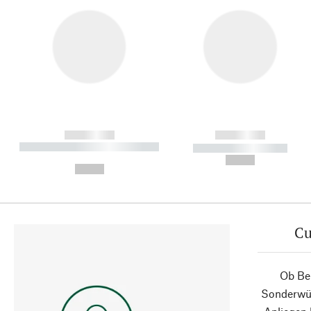
------------
------------
----------- ----------- ----------
----------- -----------
-
--,-- €
--,-- €
Cu
Ob Ber
Sonderwün