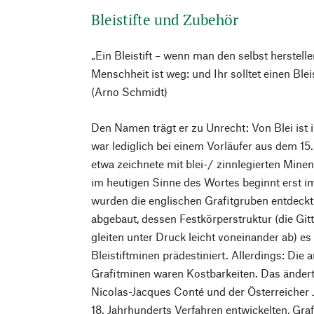
Bleistifte und Zubehör
„Ein Bleistift – wenn man den selbst herstellen
Menschheit ist weg: und Ihr solltet einen Blei
(Arno Schmidt)
Den Namen trägt er zu Unrecht: Von Blei ist i
war lediglich bei einem Vorläufer aus dem 15.
etwa zeichnete mit blei-/ zinnlegierten Minen
im heutigen Sinne des Wortes beginnt erst i
wurden die englischen Grafitgruben entdeckt
abgebaut, dessen Festkörperstruktur (die Git
gleiten unter Druck leicht voneinander ab) e
Bleistiftminen prädestiniert. Allerdings: Die
Grafitminen waren Kostbarkeiten. Das änderte
Nicolas-Jacques Conté und der Österreicher
18. Jahrhunderts Verfahren entwickelten, Gr