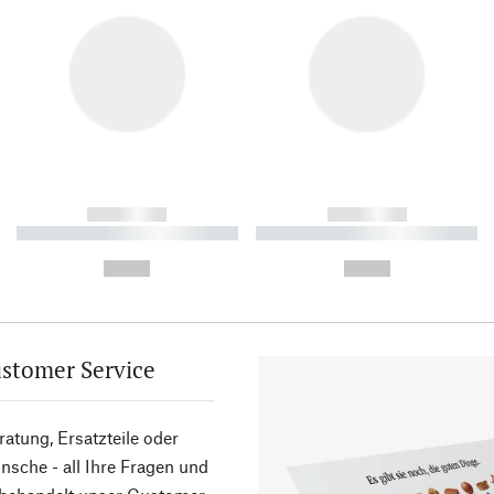
------------
------------
----------- ----------- ----------
----------- ----------- ----------
-
-
--,-- €
--,-- €
stomer Service
atung, Ersatzteile oder
sche - all Ihre Fragen und