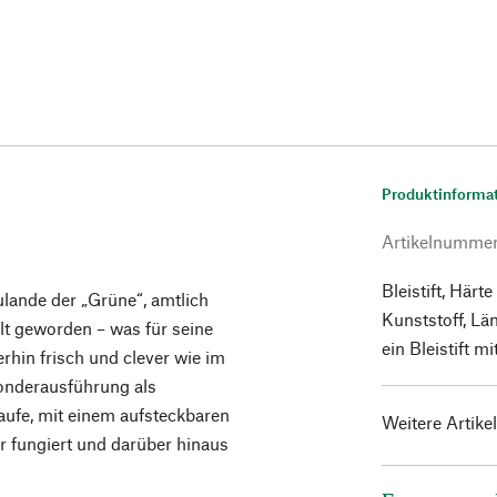
Produktinforma
Artikelnumme
Bleistift, Härt
ulande der „Grüne“, amtlich
Kunststoff, Lä
alt geworden – was für seine
ein Bleistift m
erhin frisch und clever wie im
Sonderausführung als
aufe, mit einem aufsteckbaren
Weitere Artike
er fungiert und darüber hinaus