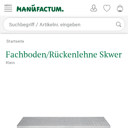
Zum Inhalt springen
Kundenkonto
Merkliste
0,0
Startseite
Fachboden/Rückenlehne Skwer
Klein