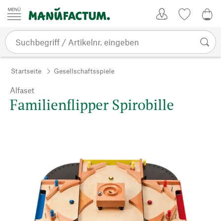
Zum Inhalt springen
Kundenkonto
Merkliste
0,0
Startseite
Gesellschaftsspiele
Alfaset
Familienflipper Spirobille