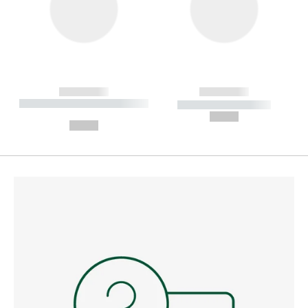
------------
------------
----------- ----------- --------
----------- -----------
---
--,-- €
--,-- €