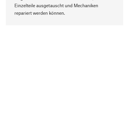
Einzelteile ausgetauscht und Mechaniken
Nach oben
repariert werden können.
Bewusst
Nachhaltigkeit steht im Fokus unserer
Produktauswahl. Wir setzen auf natürliche
Inhaltsstoffe und Materialien, die gepflegt werden
können, sowie auf eine ressourcenschonende
und sozialverträgliche Produktion.
Ausgewählt