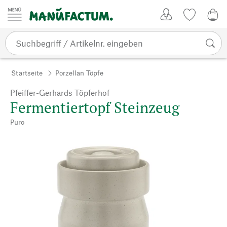
Zum Inhalt springen
Kundenkonto
Merkliste
0,0
Startseite
Porzellan Töpfe
Pfeiffer-Gerhards Töpferhof
Fermentiertopf Steinzeug
Puro