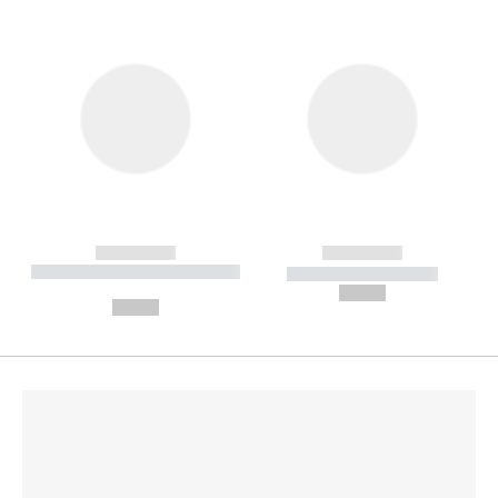
------------
------------
----------- ----------- --------
----------- -----------
---
--,-- €
--,-- €