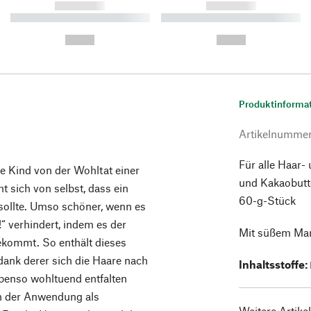
------------
------------
----------- ----------- ----------
----------- ----------- ----------
-
-
--,-- €
--,-- €
Produktinforma
Artikelnumme
Für alle Haar-
be Kind von der Wohltat einer
und Kakaobutte
 sich von selbst, dass ein
60-g-Stück
ollte. Umso schöner, wenn es
t!“ verhindert, indem es der
Mit süßem Ma
kommt. So enthält dieses
ank derer sich die Haare nach
Inhaltsstoffe
:
enso wohltuend entfalten
in der Anwendung als
Weitere Artike