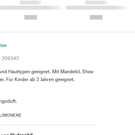
------------
------------
----------- ----------- ----------
----------- ----------- ----------
- -----------
-
--,-- €
--,-- €
tion
r
206543
 und Hauttypen geeignet. Mit Mandelöl, Shea-
r. Für Kinder ab 3 Jahren geeignet.
ngoduft.
LIMONENE
l von
Hydrophil