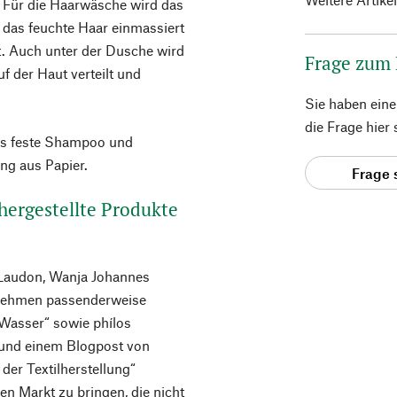
 Für die Haarwäsche wird das
 das feuchte Haar einmassiert
t. Auch unter der Dusche wird
Frage zum
 der Haut verteilt und
Sie haben ein
die Frage hier
as feste Shampoo und
ng aus Papier.
Frage 
ergestellte Produkte
 Laudon, Wanja Johannes
nehmen passenderweise
„Wasser“ sowie phílos
 und einem Blogpost von
er Textilherstellung“
en Markt zu bringen, die nicht