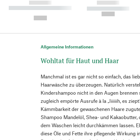
------------
------------
----------- ----------- ----------
----------- -----------
-
--,-- €
--,-- €
Allgemeine Informationen
Wohltat für Haut und Haar
Manchmal ist es gar nicht so einfach, das lie
Haarwäsche zu überzeugen. Natürlich versteht
Kindershampoo nicht in den Augen brennen s
zugleich empörte Ausrufe à la „Iiiiiih, es ziep
Kämmbarkeit der gewaschenen Haare zugute
Shampoo Mandelöl, Shea- und Kakaobutter, d
dem Waschen leicht durchkämmen lassen. Eb
diese Öle und Fette ihre pflegende Wirkung 