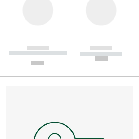
------------
------------
----------- ----------- --------
----------- -----------
---
--,-- €
--,-- €