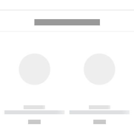
---------- --------------
------------
------------
----------- ----------- ----------
----------- ----------- ----------
-
-
--,-- €
--,-- €