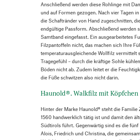
Anschließend werden diese Rohlinge mit Da
und auf Formen gezogen. Nach vier Tagen i
die Schaftränder von Hand zugeschnitten, die
endgültige Passform. Abschließend werden s
Samtband eingefasst. Ein ausgearbeitetes F
Filzpantoffeln nicht, das machen sich Ihre Füß
temperaturausgleichende Wollfilz vermittelt
Tragegefühl – durch die kräftige Sohle kühlen
Böden nicht ab. Zudem leitet er die Feuchtig
die Füße schwitzen also nicht darin.
Haunold®. Walkfilz mit Köpfchen
Hinter der Marke Haunold® steht die Familie Z
1560 handwerklich tätig ist und damit den ä
Südtirols führt. Gegenwärtig sind es die fün
Alois, Friedrich und Christina, die gemeinsam