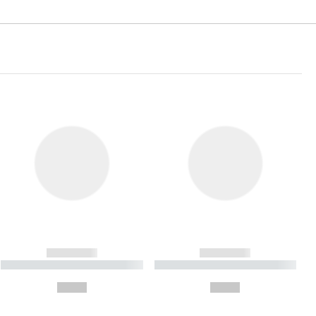
------------
------------
----------- ----------- ----------
----------- ----------- ----------
- -----------
-
--,-- €
--,-- €