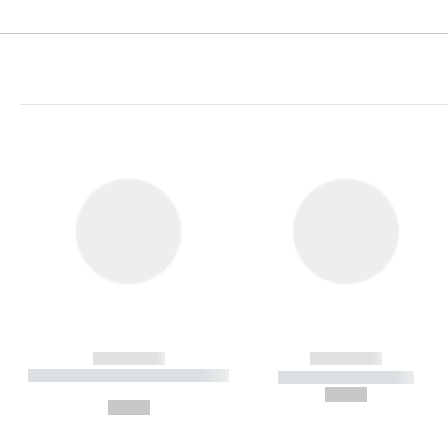
------------
------------
----------- ----------- ----------
----------- -----------
-
--,-- €
--,-- €