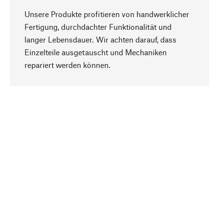
Unsere Produkte profitieren von handwerklicher
Fertigung, durchdachter Funktionalität und
langer Lebensdauer. Wir achten darauf, dass
Einzelteile ausgetauscht und Mechaniken
Nach oben
repariert werden können.
Bewusst
Nachhaltigkeit steht im Fokus unserer
Produktauswahl. Wir setzen auf natürliche
Inhaltsstoffe und Materialien, die gepflegt werden
können, sowie auf eine ressourcenschonende
und sozialverträgliche Produktion.