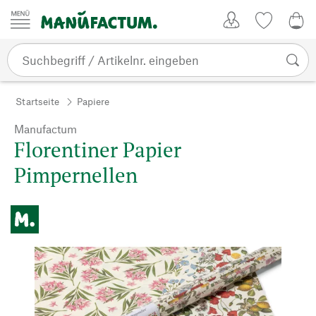
Zum Inhalt springen
Kundenkonto
Merkliste
0,0
Startseite
Papiere
Manufactum
Florentiner Papier
Pimpernellen