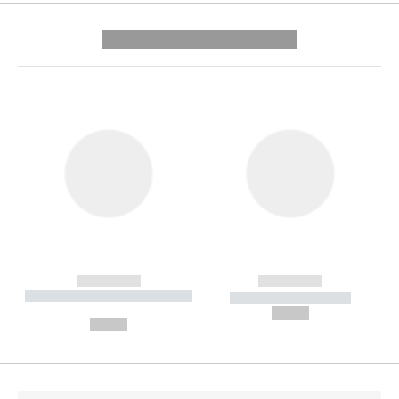
---------- --------------
------------
------------
----------- ----------- --------
----------- -----------
---
--,-- €
--,-- €