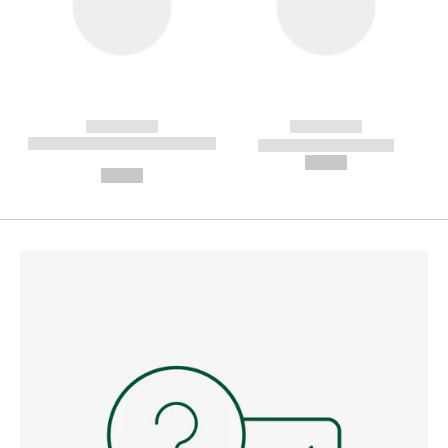
------------
------------
----------- ----------- --------
----------- -----------
---
--,-- €
--,-- €