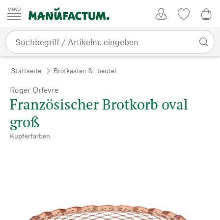
Zum Inhalt springen
Kundenkonto
Merkliste
0,0
Startseite
Brotkästen & -beutel
Roger Orfevre
Französischer Brotkorb oval
groß
Kupferfarben