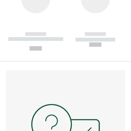
------------
------------
----------- ----------- --------
----------- -----------
---
--,-- €
--,-- €