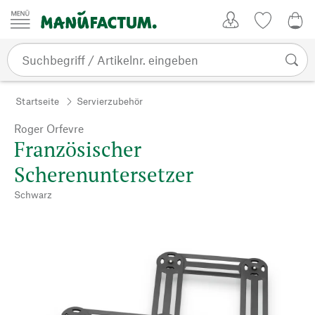
Zum Inhalt springen
Kundenkonto
Merkliste
0,0
Startseite
Servierzubehör
Roger Orfevre
Französischer
Scherenuntersetzer
Schwarz