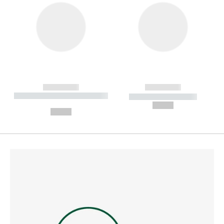
------------
------------
----------- ----------- --------
----------- -----------
---
--,-- €
--,-- €