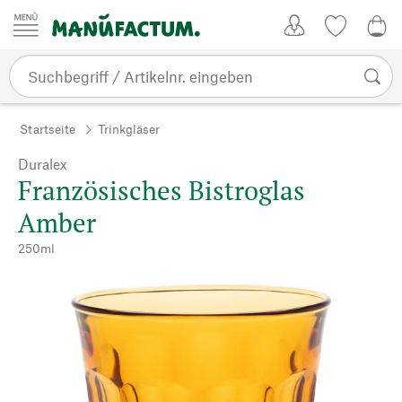
Zum Inhalt springen
Kundenkonto
Merkliste
0,0
Startseite
Trinkgläser
Duralex
Französisches Bistroglas
Amber
250ml