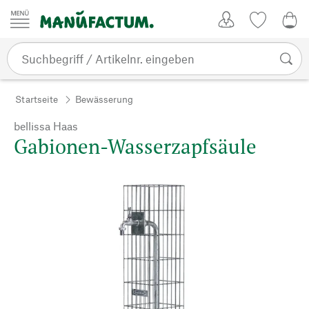
Zum Inhalt springen
Kundenkonto
Merkliste
0,0
Startseite
Bewässerung
bellissa Haas
Gabionen-Wasserzapfsäule