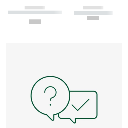
------------
------------
----------- ----------- --------
----------- -----------
---
--,-- €
--,-- €