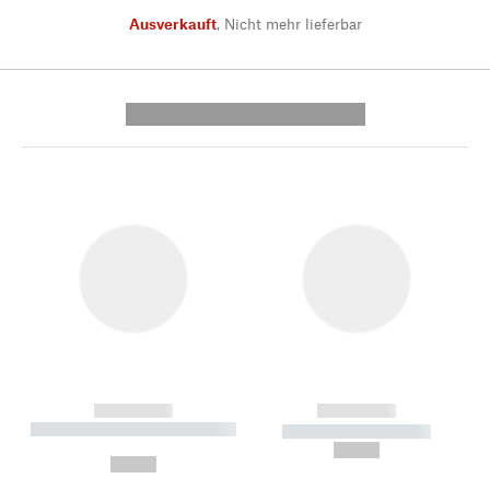
Ausverkauft
,
Nicht mehr lieferbar
---------- --------------
------------
------------
----------- ----------- --------
----------- -----------
---
--,-- €
--,-- €