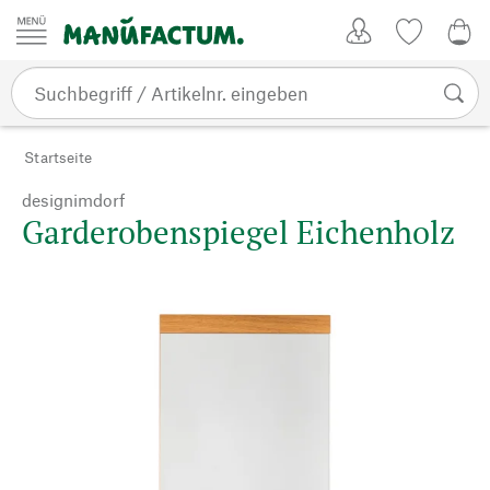
Zum Inhalt springen
Kundenkonto
Merkliste
0,0
Startseite
designimdorf
Garderobenspiegel Eichenholz