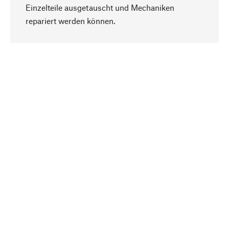
Einzelteile ausgetauscht und Mechaniken
Nach oben
repariert werden können.
Bewusst
Nachhaltigkeit steht im Fokus unserer
Produktauswahl. Wir setzen auf natürliche
Inhaltsstoffe und Materialien, die gepflegt werden
können, sowie auf eine ressourcenschonende
und sozialverträgliche Produktion.
Ausgewählt