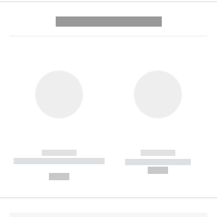
---------- --------------
------------
------------
----------- ----------- --------
----------- -----------
---
--,-- €
--,-- €