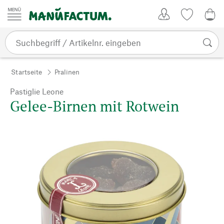
Zum Inhalt springen
Kundenkonto
Merkliste
0,0
Startseite
Pralinen
Pastiglie Leone
Gelee-Birnen mit Rotwein