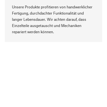
Unsere Produkte profitieren von handwerklicher
Fertigung, durchdachter Funktionalität und
langer Lebensdauer. Wir achten darauf, dass
Einzelteile ausgetauscht und Mechaniken
Nach oben
repariert werden können.
Bewusst
Nachhaltigkeit steht im Fokus unserer
Produktauswahl. Wir setzen auf natürliche
Inhaltsstoffe und Materialien, die gepflegt werden
können, sowie auf eine ressourcenschonende
und sozialverträgliche Produktion.