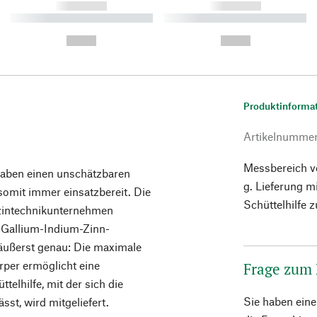
------------
------------
----------- ----------- ----------
----------- ----------- ----------
-
-
--,-- €
--,-- €
Produktinforma
Artikelnumme
Messbereich v
haben einen unschätzbaren
g. Lieferung m
 somit immer einsatzbereit. Die
Schüttelhilfe 
izintechnikunternehmen
r Gallium-Indium-Zinn-
er äußerst genau: Die maximale
rper ermöglicht eine
Frage zum
telhilfe, mit der sich die
Sie haben ein
sst, wird mitgeliefert.