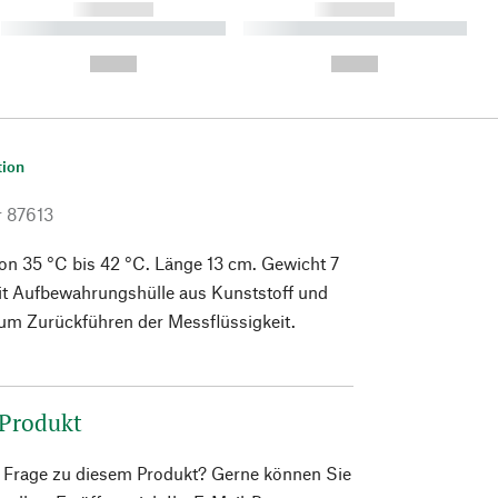
------------
------------
----------- ----------- ----------
----------- ----------- ----------
- -----------
-
--,-- €
--,-- €
tion
r
87613
on 35 °C bis 42 °C. Länge 13 cm. Gewicht 7
it Aufbewahrungshülle aus Kunststoff und
zum Zurückführen der Messflüssigkeit.
 Produkt
e Frage zu diesem Produkt? Gerne können Sie