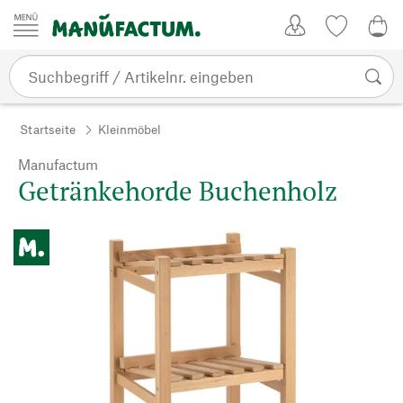
Zum Inhalt springen
Kundenkonto
Merkliste
0,0
Startseite
Kleinmöbel
Manufactum
Getränkehorde Buchenholz