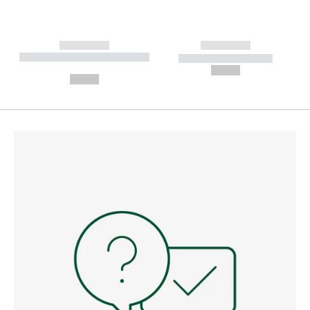
------------
------------
----------- ----------- --------
----------- -----------
---
--,-- €
--,-- €