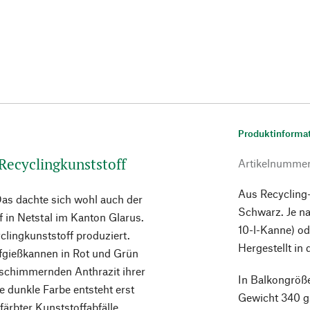
Produktinforma
 Recyclingkunststoff
Artikelnumme
Aus Recycling-
as dachte sich wohl auch der
Schwarz. Je n
 in Netstal im Kanton Glarus.
10-l-Kanne) od
lingkunststoff produziert.
Hergestellt in
fgießkannen in Rot und Grün
 schimmernden Anthrazit ihrer
In Balkongröße
e dunkle Farbe entsteht erst
Gewicht 340 g
ärbter Kunststoffabfälle.