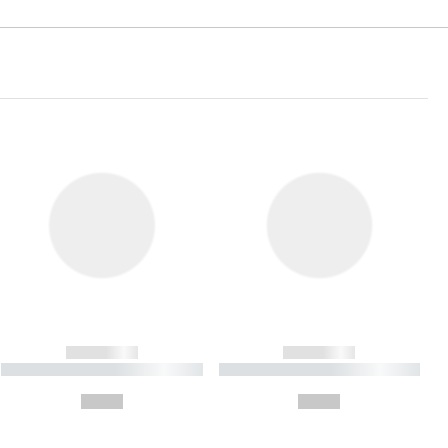
------------
------------
----------- ----------- ----------
----------- ----------- ----------
- -----------
-
--,-- €
--,-- €