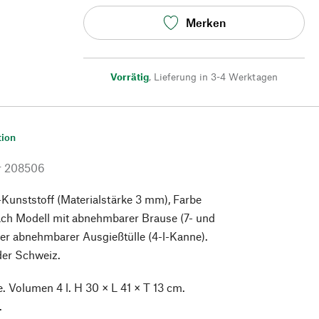
Merken
Vorrätig
,
Lieferung in 3-4 Werktagen
tion
r
208506
Kunststoff (Materialstärke 3 mm), Farbe
ach Modell mit abnehmbarer Brause (7- und
er abnehmbarer Ausgießtülle (4-l-Kanne).
 der Schweiz.
. Volumen 4 l. H 30 × L 41 × T 13 cm.
.