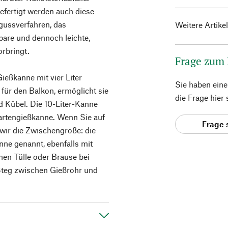
efertigt werden auch diese
gussverfahren, das
Weitere Artike
bare und dennoch leichte,
orbringt.
Frage zum
ießkanne mit vier Liter
Sie haben ein
für den Balkon, ermöglicht sie
die Frage hier
d Kübel. Die 10-Liter-Kanne
artengießkanne. Wenn Sie auf
Frage 
 wir die Zwischengröße: die
ne genannt, ebenfalls mit
en Tülle oder Brause bei
 Steg zwischen Gießrohr und