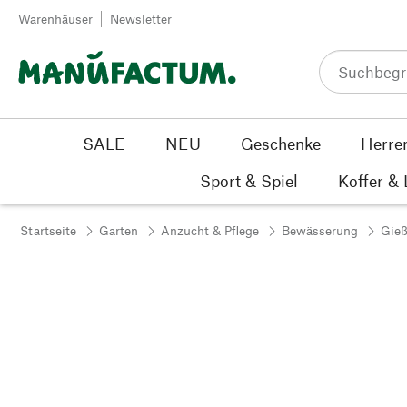
Zum Inhalt springen
Warenhäuser
Newsletter
SALE
NEU
Geschenke
Herre
Sport & Spiel
Koffer &
Startseite
Garten
Anzucht & Pflege
Bewässerung
Gie