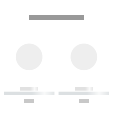
---------- --------------
------------
------------
----------- ----------- ----------
----------- ----------- ----------
-
-
--,-- €
--,-- €