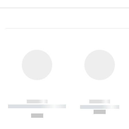
------------
------------
----------- ----------- ----------
----------- -----------
-
--,-- €
--,-- €