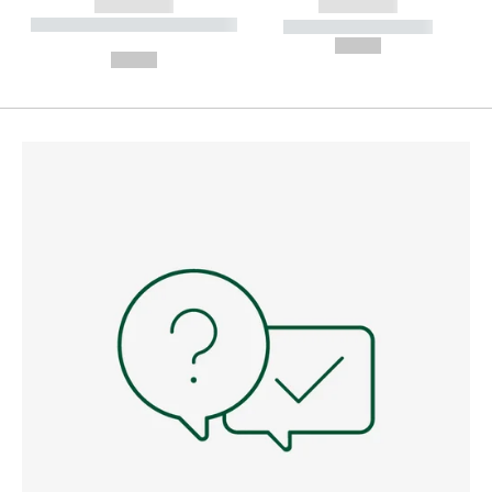
------------
------------
----------- ----------- --------
----------- -----------
---
--,-- €
--,-- €