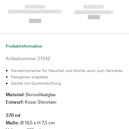
------------
------------
----------- ----------- --------
----------- -----------
---
--,-- €
--,-- €
Produktinformation
Artikelnummer
27242
Vorratscontainer für Haushalt und Küche, auch zum Servieren
Passgenau stapelbar
Deckel mit Gummidichtung
Material:
Borosilikatglas
Entwurf:
Kosei Shirotani
370 ml
Maße:
Ø 10,5 x H 7,5 cm