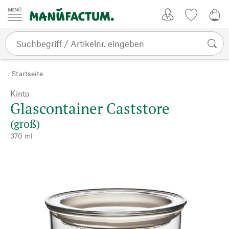
Zum Inhalt springen
Kundenkonto
Merkliste
0,0
Startseite
Kinto
Glascontainer Caststore
(groß)
370 ml