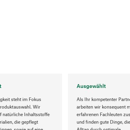
t
Ausgewählt
gkeit steht im Fokus
Als Ihr kompetenter Partn
Produktauswahl. Wir
arbeiten wir konsequent m
f natürliche Inhaltsstoffe
erfahrenen Fachleuten z
ialien, die gepflegt
und finden gute Dinge, die
nnen, sowie auf eine
Alltag durch optimale