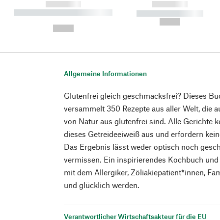
------------
------------
----------- ----------- ----------
----------- -----------
-
--,-- €
--,-- €
Allgemeine Informationen
Glutenfrei gleich geschmacksfrei? Dieses Bu
versammelt 350 Rezepte aus aller Welt, die
von Natur aus glutenfrei sind. Alle Gericht
dieses Getreideeiweiß aus und erfordern kei
Das Ergebnis lässt weder optisch noch gesc
vermissen. Ein inspirierendes Kochbuch un
mit dem Allergiker, Zöliakiepatient*innen, Fa
und glücklich werden.
Verantwortlicher Wirtschaftsakteur für die EU