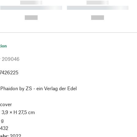
------------
------------
----------- ----------- ----------
----------- ----------- ----------
- -----------
-
--,-- €
--,-- €
tion
r
209046
7426225
:
Phaidon by ZS - ein Verlag der Edel
cover
× 3,9 × H 27,5 cm
 g
:
432
jahr:
2022