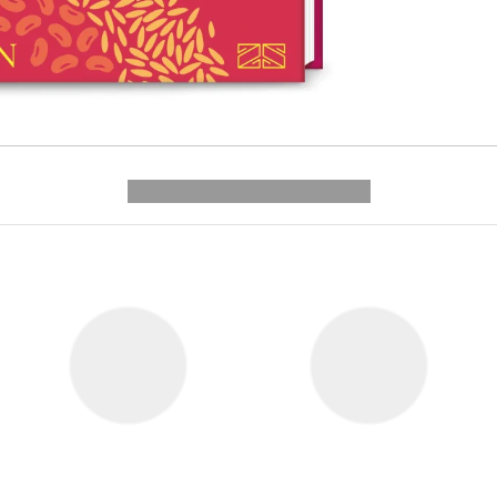
---------- --------------