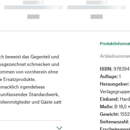
------------
------------
----------- ----------- ----------
----------- ----------- ----------
-
-
--,-- €
--,-- €
Produktinforma
Artikelnumme
ch beweist das Gegenteil und
 ausgezeichnet schmecken und
ISBN:
978394
e kommen von vornherein ohne
Auflage:
1
ne Ersatzprodukte.
Herausgeber
hmacklich irgendetwas
Verlagsgruppe
d umfassendes Standardwerk,
Einband:
Hard
milienmitglieder und Gäste satt
Maße:
B 18,5 
Gewicht:
1552
Seitenanzahl
Erscheinungs