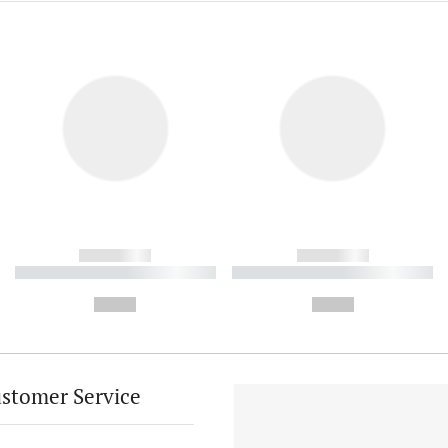
------------
------------
----------- ----------- ----------
----------- ----------- ----------
-
-
--,-- €
--,-- €
stomer Service