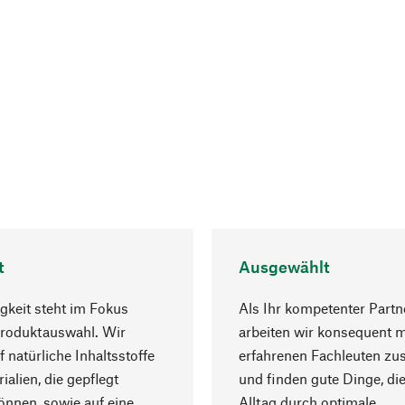
t
Ausgewählt
gkeit steht im Fokus
Als Ihr kompetenter Partn
Produktauswahl. Wir
arbeiten wir konsequent m
f natürliche Inhaltsstoffe
erfahrenen Fachleuten z
ialien, die gepflegt
und finden gute Dinge, die
nnen, sowie auf eine
Alltag durch optimale