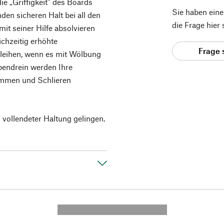
ie „Griffigkeit“ des Boards
Sie haben ein
den sicheren Halt bei all den
die Frage hier
it seiner Hilfe absolvieren
ichzeitig erhöhte
Frage 
erleihen, wenn es mit Wölbung
obendrein werden Ihre
ammen und Schlieren
vollendeter Haltung gelingen.
---------- --------------