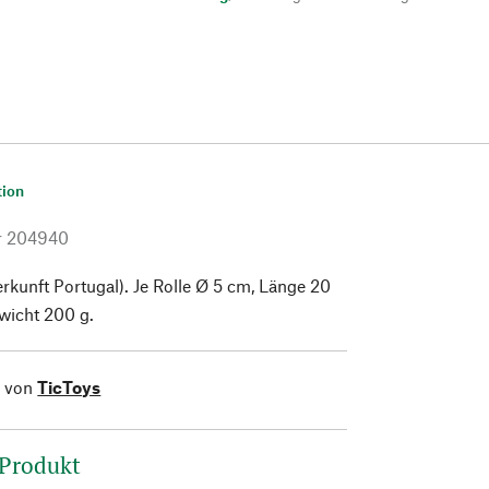
tion
r
204940
kunft Portugal). Je Rolle Ø 5 cm, Länge 20
icht 200 g.
l von
TicToys
 Produkt