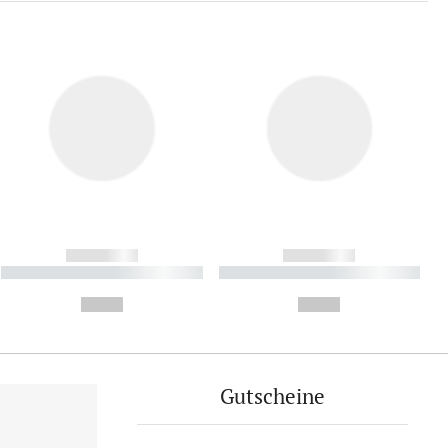
------------
------------
----------- ----------- ----------
----------- ----------- ----------
- -----------
-
--,-- €
--,-- €
Gutscheine