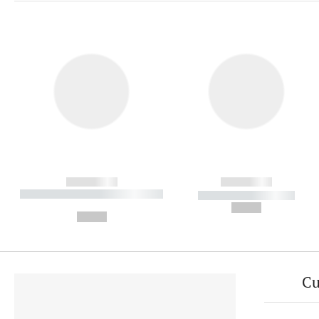
------------
------------
----------- ----------- ----------
----------- -----------
-
--,-- €
--,-- €
Cu