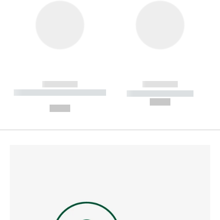
------------
------------
----------- ----------- --------
----------- -----------
---
--,-- €
--,-- €