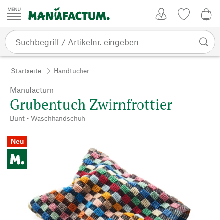
Zum Inhalt springen
Kundenkonto
Merkliste
0,0
Startseite
Handtücher
Manufactum
Grubentuch Zwirnfrottier
Bunt - Waschhandschuh
Neu