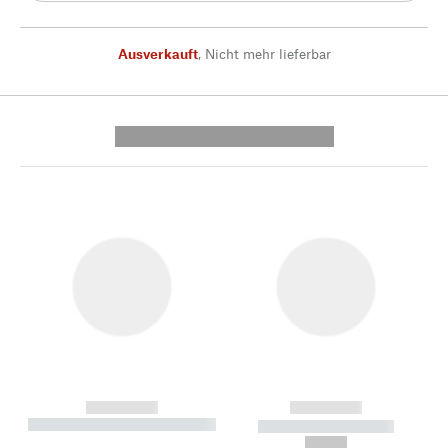
Ausverkauft
,
Nicht mehr lieferbar
---------- --------------
------------
------------
----------- ----------- --------
----------- -----------
---
--,-- €