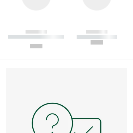
------------
------------
----------- ----------- --------
----------- -----------
---
--,-- €
--,-- €