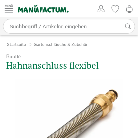
Zum Inhalt springen
Kundenkonto
Merkliste
0,0
Startseite
Gartenschläuche & Zubehör
Boutté
Hahnanschluss flexibel