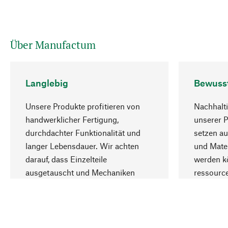
Über Manufactum
Langlebig
Bewuss
Unsere Produkte profitieren von
Nachhalti
handwerklicher Fertigung,
unserer 
durchdachter Funktionalität und
setzen au
langer Lebensdauer. Wir achten
und Mater
darauf, dass Einzelteile
werden kö
ausgetauscht und Mechaniken
ressourc
repariert werden können.
sozialver