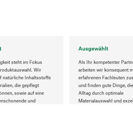
t
Ausgewählt
gkeit steht im Fokus
Als Ihr kompetenter Partn
Produktauswahl. Wir
arbeiten wir konsequent m
f natürliche Inhaltsstoffe
erfahrenen Fachleuten z
ialien, die gepflegt
und finden gute Dinge, die
nnen, sowie auf eine
Alltag durch optimale
enschonende und
Materialauswahl und exzel
trägliche Produktion.
Fertigung bereichern.