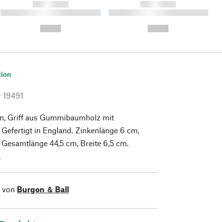
------------
------------
----------- ----------- ----------
----------- ----------- ----------
- -----------
-
--,-- €
--,-- €
tion
r
19491
en, Griff aus Gummibaumholz mit
 Gefertigt in England. Zinkenlänge 6 cm,
 Gesamtlänge 44,5 cm, Breite 6,5 cm.
.
l von
Burgon ＆ Ball