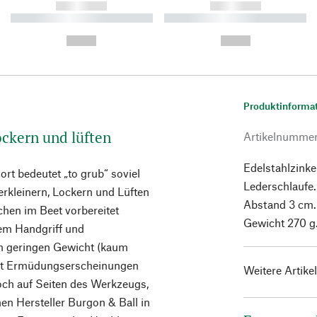
------------
------------
----------- ----------- ----------
----------- ----------- ----------
-
-
--,-- €
--,-- €
Produktinforma
ockern und lüften
Artikelnumme
Edelstahlzink
rt bedeutet „to grub“ soviel
Lederschlaufe.
erkleinern, Lockern und Lüften
Abstand 3 cm.
hen im Beet vorbereitet
Gewicht 270 g
gem Handgriff und
em geringen Gewicht (kaum
 mit Ermüdungserscheinungen
Weitere Artike
och auf Seiten des Werkzeugs,
n Hersteller Burgon & Ball in