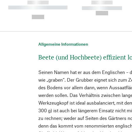
------------
------------
----------- ----------- ----------
----------- -----------
-
--,-- €
--,-- €
Allgemeine Informationen
Beete (und Hochbeete) effizient l
Seinen Namen hat er aus dem Englischen – do
wie „graben“. Der Grubber eignet sich zum Z
des Bodens vor allem dann, wenn Aussaatfläc
werden sollen. Das Verhältnis zwischen lan
Werkzeugkopf ist ideal ausbalanciert, mit d
300 g) ist auch bei längerem Einsatz nicht
zu rechnen; weder auf Seiten des Gärtners n
denn das kommt vom renommierten englische