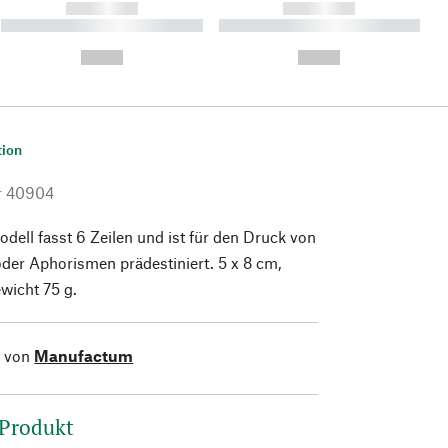
------------
------------
----------- ----------- ----------
----------- ----------- ----------
- -----------
-
--,-- €
--,-- €
tion
r
40904
odell fasst 6 Zeilen und ist für den Druck von
oder Aphorismen prädestiniert. 5 x 8 cm,
wicht 75 g.
l von
Manufactum
 Produkt