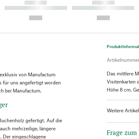
------------
------------
----------- ----------- ----------
----------- ----------- ----------
-
-
--,-- €
--,-- €
Produktinforma
Artikelnumme
Das mittlere M
e exklusiv von Manufactum
Visitenkarten 
 für uns angefertigt worden
Höhe 8 cm. Ge
ich bei Manufactum.
ger
Weitere Artike
uchenholz gefertigt. Auf die
auch mehrzeilige, längere
Frage zum
n. Der eingeschlagene