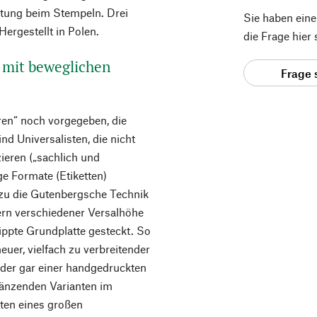
chtung beim Stempeln. Drei
Sie haben ein
Hergestellt in Polen.
die Frage hier
n mit beweglichen
Frage 
ren“ noch vorgegeben, die
nd Universalisten, die nicht
ieren („sachlich und
ge Formate (Etiketten)
zu die Gutenbergsche Technik
ern verschiedener Versalhöhe
ippte Grundplatte gesteckt. So
uer, vielfach zu verbreitender
der gar einer handgedruckten
glänzenden Varianten im
tten eines großen