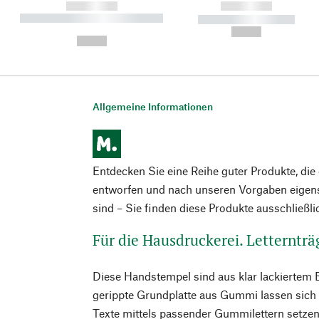
------------
------------
----------- ----------- ----------
----------- -----------
-
--,-- €
--,-- €
Allgemeine Informationen
Entdecken Sie eine Reihe guter Produkte, di
entworfen und nach unseren Vorgaben eigens
sind – Sie finden diese Produkte ausschließl
Für die Hausdruckerei. Letternträ
Diese Handstempel sind aus klar lackiertem B
gerippte Grundplatte aus Gummi lassen sich 
Texte mittels passender Gummilettern setze