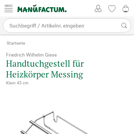
Zum Inhalt springen
Kundenkonto
Merkliste
0,0
Startseite
Friedrich Wilhelm Giese
Handtuchgestell für
Heizkörper Messing
Klein 43 cm