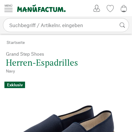
Zum Inhalt springen
Kundenkonto
Merkliste
0,0
Startseite
Grand Step Shoes
Herren-Espadrilles
Navy
Exklusiv