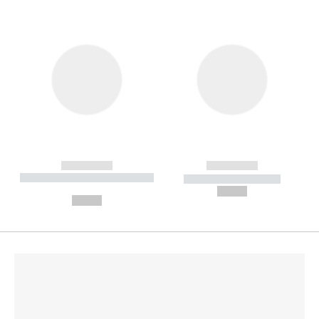
------------
------------
----------- ----------- --------
----------- -----------
---
--,-- €
--,-- €