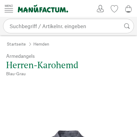
Zum Inhalt springen
Kundenkonto
Merkliste
0,0
Startseite
Hemden
Armedangels
Herren-Karohemd
Blau-Grau