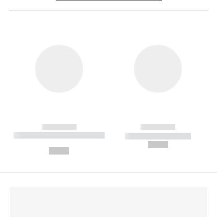
------------
------------
----------- ----------- --------
----------- -----------
---
--,-- €
--,-- €