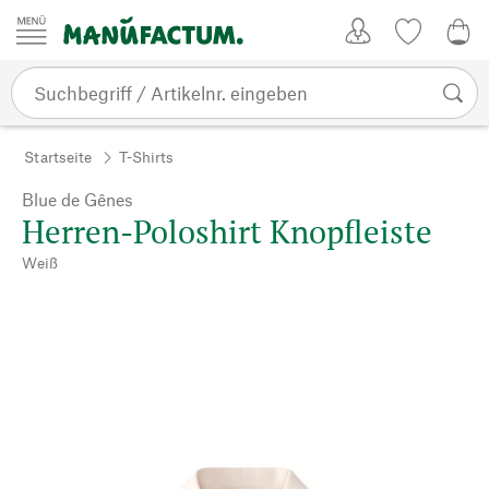
Zum Inhalt springen
Kundenkonto
Merkliste
0,0
Startseite
T-Shirts
Blue de Gênes
Herren-Poloshirt Knopfleiste
Weiß